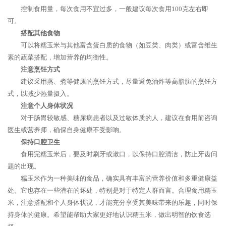
控制食用量，每次食用不宜过多，一般建议每次食用100克左右即
可。
搭配其他食物
可以将糯玉米与其他富含蛋白质的食物（如豆类、肉类）或富含维生
素的蔬菜搭配，增加营养的均衡性。
注意烹饪方式
建议采用蒸、煮等健康的烹饪方式，尽量避免油炸等高脂肪的烹饪方
式，以减少热量摄入。
注意个人身体状况
对于肠胃较敏感、糖尿病患者以及过敏体质的人，建议在食用前咨询
医生或营养师，确保自身健康不受影响。
保持口腔卫生
食用完糯玉米后，要及时刷牙或漱口，以保持口腔清洁，防止牙齿问
题的出现。
糯玉米作为一种美味的食品，确实具有丰富的营养价值和多重健康益
处。它也存在一些潜在的坏处，特别是对于特定人群而言。合理食用糯玉
米，注意搭配和个人身体状况，才能充分享受其美味带来的乐趣，同时保
持身体的健康。希望能帮助大家更好地认识糯玉米，做出明智的饮食选