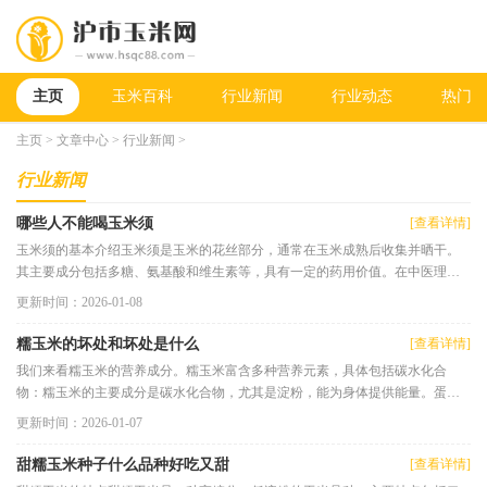
主页
玉米百科
行业新闻
行业动态
热门新
主页
>
文章中心
>
行业新闻
>
行业新闻
哪些人不能喝玉米须
[查看详情]
玉米须的基本介绍玉米须是玉米的花丝部分，通常在玉米成熟后收集并晒干。
其主要成分包括多糖、氨基酸和维生素等，具有一定的药用价值。在中医理论
中，玉米须被认为具有清热解
更新时间：2026-01-08
糯玉米的坏处和坏处是什么
[查看详情]
我们来看糯玉米的营养成分。糯玉米富含多种营养元素，具体包括碳水化合
物：糯玉米的主要成分是碳水化合物，尤其是淀粉，能为身体提供能量。蛋白
质：虽然糯玉米的蛋白质含量相
更新时间：2026-01-07
甜糯玉米种子什么品种好吃又甜
[查看详情]