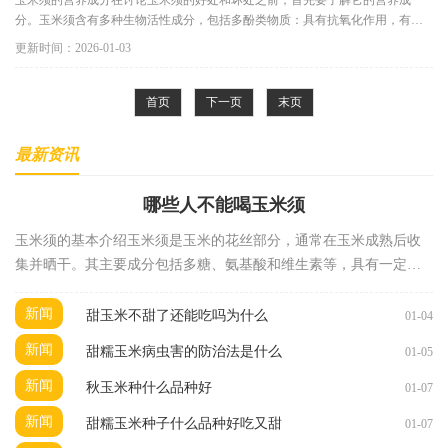
玉米须的营养成分在讨论玉米须的好处和坏处之前，首先要了解它的营养成
分。玉米须含有多种生物活性成分，包括多酚类物质：具有抗氧化作用，有助
于抵抗自由基的损伤。黄酮类化
更新时间：2026-01-03
首页
下一页
末页
最新资讯
哪些人不能喝玉米须
玉米须的基本介绍玉米须是玉米的花丝部分，通常在玉米成熟后收
集并晒干。其主要成分包括多糖、氨基酸和维生素等，具有一定的
药用价值。在中医理论中，玉米须被认为具有清热解
新闻
甜玉米不甜了还能吃吗为什么
01-04
新闻
甜糯玉米病虫害的防治法是什么
01-05
新闻
秋玉米种什么品种好
01-07
新闻
甜糯玉米种子什么品种好吃又甜
01-07