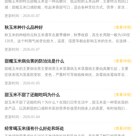
甜糯玉米的特点甜糯玉米是一种高糖分、低淀粉的玉米品种，主要特点包括口
感：甜糯玉米口感软糯，吃起来香甜可口，适合各种烹饪方式。营养：富含蛋
白质、纤维素和维生素，营养
更新时间：2026-01-07
秋玉米种什么品种好
[查看详情]
秋玉米的种植特点秋玉米通常在夏季播种，秋季收获，其生长周期一般为100至
120天。这个时期气候变化较大，温度、湿度等都会影响玉米的生长。在选择品
种时，需要考虑以下几个因素
更新时间：2026-01-07
甜糯玉米病虫害的防治法是什么
[查看详情]
甜糯玉米的主要病虫害主要病害玉米茎腐病玉米茎腐病主要由真菌引起，主要
症状表现为茎基部变软、变色，严重时可导致植株倒伏。灰霉病灰霉病常在潮
湿环境下发生，主要影响叶片
更新时间：2026-01-05
甜玉米不甜了还能吃吗为什么
[查看详情]
甜玉米不甜了还能吃吗？为什么？在我们日常生活中，甜玉米是一种受欢迎的
农产品，以其鲜甜的口感和丰富的营养价值受到很多人的喜爱。有时候我们可
能会遇到这样一种情况：买回
更新时间：2026-01-04
经常喝玉米须有什么好处和坏处
[查看详情]