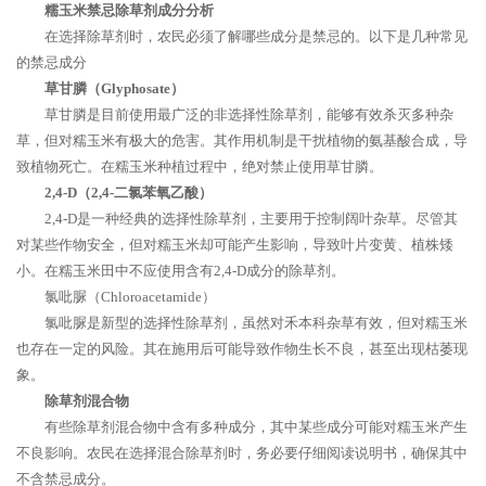
糯玉米禁忌除草剂成分分析
在选择除草剂时，农民必须了解哪些成分是禁忌的。以下是几种常见
的禁忌成分
草甘膦（Glyphosate）
草甘膦是目前使用最广泛的非选择性除草剂，能够有效杀灭多种杂
草，但对糯玉米有极大的危害。其作用机制是干扰植物的氨基酸合成，导
致植物死亡。在糯玉米种植过程中，绝对禁止使用草甘膦。
2,4-D（2,4-二氯苯氧乙酸）
2,4-D是一种经典的选择性除草剂，主要用于控制阔叶杂草。尽管其
对某些作物安全，但对糯玉米却可能产生影响，导致叶片变黄、植株矮
小。在糯玉米田中不应使用含有2,4-D成分的除草剂。
氯吡脲（Chloroacetamide）
氯吡脲是新型的选择性除草剂，虽然对禾本科杂草有效，但对糯玉米
也存在一定的风险。其在施用后可能导致作物生长不良，甚至出现枯萎现
象。
除草剂混合物
有些除草剂混合物中含有多种成分，其中某些成分可能对糯玉米产生
不良影响。农民在选择混合除草剂时，务必要仔细阅读说明书，确保其中
不含禁忌成分。