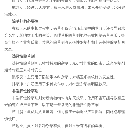
拔节期：此阶段是玉米生长的关键期，需加强施肥和病虫害防治。
成熟期：经过60天左右，糯玉米进入成熟期，果实开始变硬，水分逐
渐减少。
除草剂的必要性
在糯玉米的生长过程中，杂草不仅会消耗土壤中的养分，还会导致水
分竞争，影响糯玉米的生长。合理使用除草剂能够有效抑制杂草生长，提
高作物的产量和质量。常见的除草剂有选择性除草剂和非选择性除草剂两
大类。
选择性除草剂
选择性除草剂可以针对特定的杂草，减少对作物的伤害。这类除草剂
通常对糯玉米相对安全
氟乐灵：主要用于防治禾本科杂草，对糯玉米有较好的安全性。
扑草净：广泛应用于多种农作物，对特定杂草有明显效果。
非选择性除草剂
非选择性除草剂则对所有植物均有杀灭效果，使用不当可能导致糯玉
米的死亡或产量下降。以下是一些常见的非选择性除草剂
草甘膦：虽然其效果显著，但对糯玉米会造成严重影响，因此必须谨
慎使用。
草地灭虫灵：对多种杂草有效，但对玉米有潜在的毒害。