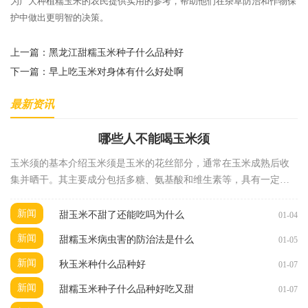
为广大种植糯玉米的农民提供实用的参考，帮助他们在杂草防治和作物保
护中做出更明智的决策。
上一篇：
黑龙江甜糯玉米种子什么品种好
下一篇：
早上吃玉米对身体有什么好处啊
最新资讯
哪些人不能喝玉米须
玉米须的基本介绍玉米须是玉米的花丝部分，通常在玉米成熟后收
集并晒干。其主要成分包括多糖、氨基酸和维生素等，具有一定的
药用价值。在中医理论中，玉米须被认为具有清热解
新闻
甜玉米不甜了还能吃吗为什么
01-04
新闻
甜糯玉米病虫害的防治法是什么
01-05
新闻
秋玉米种什么品种好
01-07
新闻
甜糯玉米种子什么品种好吃又甜
01-07