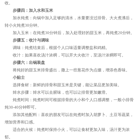
收。
步骤四：加入水和玉米
加水炖煮：向锅中加入足够的清水，水量要没过排骨。大火煮沸后，
转小火炖煮30分钟。
加入玉米：在炖煮30分钟后，加入处理好的甜玉米，再炖煮20分钟。
步骤五：收汁与调味
调味：炖煮结束后，根据个人口味适量调整盐和鸡精。
收汁：如果喜欢汤汁浓稠，可以开大火收汁，至汤汁浓稠即可。
步骤六：出锅装盘
将炖好的甜玉米排骨盛出，撒上一些葱花作为点缀，增添色香味。
小贴士
选择食材：新鲜的排骨和甜玉米是关键，能让菜品更加美味。
焯水步骤：焯水可以去腥味，也可以让排骨更加嫩滑。
炖煮时间：炖煮时间可根据排骨的大小和个人口感调整，一般小排骨
炖30-40分钟即可。
添加其他配料：喜欢的朋友可以在炖煮时加入胡萝卜、土豆等蔬菜，
增加营养和口感。
适合的火候：炖煮时保持小火，可以让食材更加入味，汤汁更为浓
郁。