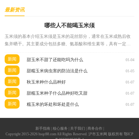
最新资讯
哪些人不能喝玉米须
玉米须的基本介绍玉米须是玉米的花丝部分，通常在玉米成熟后收
集并晒干。其主要成分包括多糖、氨基酸和维生素等，具有一定的
药用价值。在中医理论中，玉米须被认为具有清热解
新闻
甜玉米不甜了还能吃吗为什么
01-04
新闻
甜糯玉米病虫害的防治法是什么
01-05
新闻
秋玉米种什么品种好
01-07
新闻
甜糯玉米种子什么品种好吃又甜
01-07
新闻
糯玉米的坏处和坏处是什么
01-07
新手指南 | 核心服务 | 关于我们 | 商务合作 |
Copyright 2015-2026 hsqc88.com All Rights Reserved. 沪市玉米网 版权所有
鄂ICP