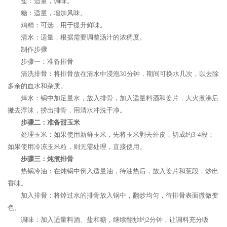
盐：适量，调味。
糖：适量，增加风味。
鸡精：可选，用于提升鲜味。
清水：适量，根据需要调整汤汁的浓稠度。
制作步骤
步骤一：准备排骨
清洗排骨：将排骨放在清水中浸泡30分钟，期间可换水几次，以去除
多余的血水和杂质。
焯水：锅中加足量水，放入排骨，加入适量料酒和姜片，大火煮沸后
撇去浮沫，捞出排骨，用清水冲洗干净。
步骤二：准备甜玉米
处理玉米：如果使用新鲜玉米，先将玉米剥去外皮，切成约3-4段；
如果使用冷冻玉米粒，则无需处理，直接使用。
步骤三：炖煮排骨
热锅冷油：在炖锅中倒入适量油，待油热后，放入姜片和葱段，炒出
香味。
加入排骨：将焯过水的排骨放入锅中，翻炒均匀，待排骨表面微微变
色。
调味：加入适量料酒、盐和糖，继续翻炒约2分钟，让调料充分吸