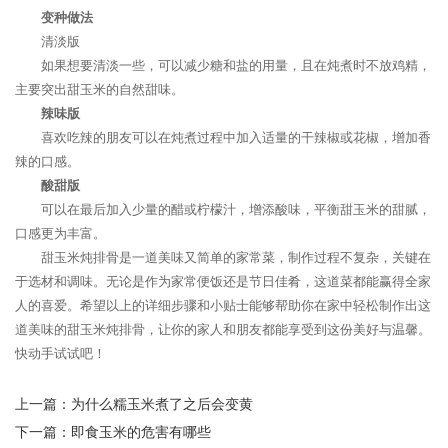
变种做法
清淡版
如果想要清淡一些，可以减少糖和盐的用量，且在炖煮时不放鸡精，
主要突出甜玉米的自然甜味。
辣味版
喜欢吃辣的朋友可以在炖煮过程中加入适量的干辣椒或花椒，增加香
辣的口感。
酸甜版
可以在最后加入少量的醋或柠檬汁，增添酸味，平衡甜玉米的甜腻，
口感更为丰富。
甜玉米炖排骨是一道美味又简单的家常菜，制作过程不复杂，关键在
于选材和调味。无论是作为家常便饭还是节日佳肴，这道菜都能赢得全家
人的喜爱。希望以上的详细步骤和小贴士能够帮助你在家中轻松制作出这
道美味的甜玉米炖排骨，让你的家人和朋友都能享受到这份美好与温馨。
快动手试试吧！
上一篇：
为什么糯玉米煮了之后会变黄
下一篇：
即食玉米的危害有哪些