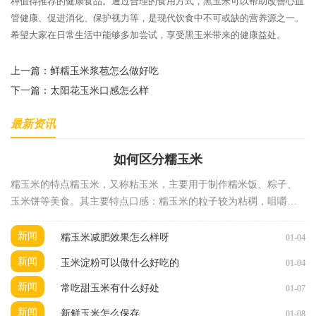
种值得推荐的健康食品。通过合理的食用方式，黑玉米可以帮助改善心血
管健康、促进消化、保护视力等，是现代饮食中不可或缺的营养源之一。
希望大家在日常生活中能够多加尝试，享受黑玉米带来的健康益处。
上一篇：
鲜糯玉米浆苞怎么做好吃
下一篇：
太阳花玉米口感怎么样
最新资讯
如何区分糯玉米
糯玉米的特点糯玉米，又称粘玉米，主要用于制作糯米饭、粽子、
玉米饼等美食。其主要特点口感：糯玉米的粒子较为粘稠，咀嚼时
有一种独特的嚼劲，口感柔软，带有淡淡的甜味。颜
新闻
糯玉米减肥效果怎么样呀
01-04
新闻
玉米淀粉可以做什么好吃的
01-04
新闻
常吃甜玉米有什么好处
01-07
新闻
新鲜玉米怎么保存
01-08