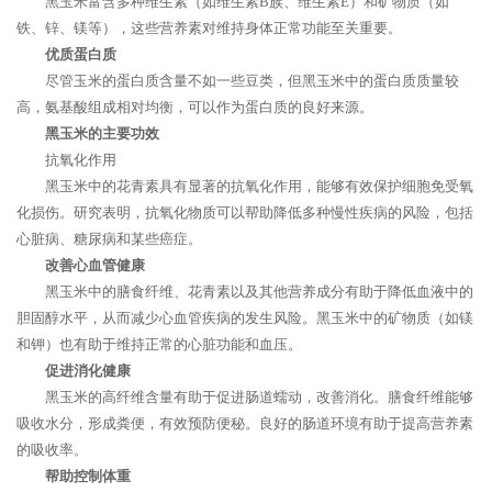
黑玉米富含多种维生素（如维生素B族、维生素E）和矿物质（如
铁、锌、镁等），这些营养素对维持身体正常功能至关重要。
优质蛋白质
尽管玉米的蛋白质含量不如一些豆类，但黑玉米中的蛋白质质量较
高，氨基酸组成相对均衡，可以作为蛋白质的良好来源。
黑玉米的主要功效
抗氧化作用
黑玉米中的花青素具有显著的抗氧化作用，能够有效保护细胞免受氧
化损伤。研究表明，抗氧化物质可以帮助降低多种慢性疾病的风险，包括
心脏病、糖尿病和某些癌症。
改善心血管健康
黑玉米中的膳食纤维、花青素以及其他营养成分有助于降低血液中的
胆固醇水平，从而减少心血管疾病的发生风险。黑玉米中的矿物质（如镁
和钾）也有助于维持正常的心脏功能和血压。
促进消化健康
黑玉米的高纤维含量有助于促进肠道蠕动，改善消化。膳食纤维能够
吸收水分，形成粪便，有效预防便秘。良好的肠道环境有助于提高营养素
的吸收率。
帮助控制体重