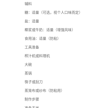
辅料
糖：适量（可选，视个人口味而定）
盐：适量
椰浆或牛奶：适量（增强风味）
食用油：适量（防粘）
工具准备
榨汁机或料理机
大碗
蒸锅
筷子或刮刀
蒸笼布或纱布（防粘用）
制作步骤