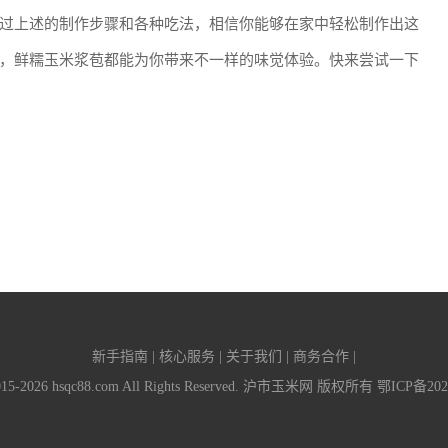
过上述的制作步骤和各种吃法，相信你能够在家中轻松制作出这
，鲜糯玉米浆苞都能为你带来不一样的味觉体验。快来尝试一下
新手指南 | 核心服务 | 关于我们 | 商务合作 |
2015-2026 hsqc88.com All Rights Reserved. 沪市玉米网 版权所有
鄂ICP备202