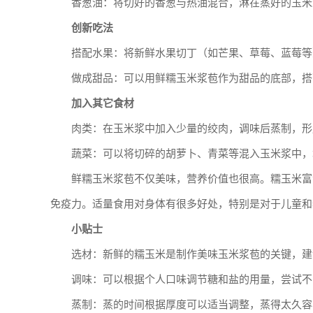
香葱油：将切好的香葱与热油混合，淋在蒸好的玉米
创新吃法
搭配水果：将新鲜水果切丁（如芒果、草莓、蓝莓等
做成甜品：可以用鲜糯玉米浆苞作为甜品的底部，搭
加入其它食材
肉类：在玉米浆中加入少量的绞肉，调味后蒸制，形
蔬菜：可以将切碎的胡萝卜、青菜等混入玉米浆中，
鲜糯玉米浆苞不仅美味，营养价值也很高。糯玉米富
免疫力。适量食用对身体有很多好处，特别是对于儿童和
小贴士
选材：新鲜的糯玉米是制作美味玉米浆苞的关键，建
调味：可以根据个人口味调节糖和盐的用量，尝试不
蒸制：蒸的时间根据厚度可以适当调整，蒸得太久容