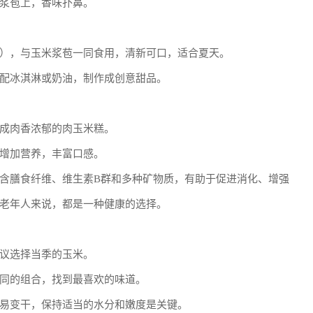
浆苞上，香味扑鼻。
），与玉米浆苞一同食用，清新可口，适合夏天。
配冰淇淋或奶油，制作成创意甜品。
成肉香浓郁的肉玉米糕。
增加营养，丰富口感。
含膳食纤维、维生素B群和多种矿物质，有助于促进消化、增强
老年人来说，都是一种健康的选择。
议选择当季的玉米。
同的组合，找到最喜欢的味道。
易变干，保持适当的水分和嫩度是关键。