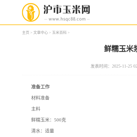
主页
>
文章中心
>
玉米百科
>
鲜糯玉米
发表时间：2025-11-25 02
准备工作
材料准备
主料
鲜糯玉米：500克
清水：适量