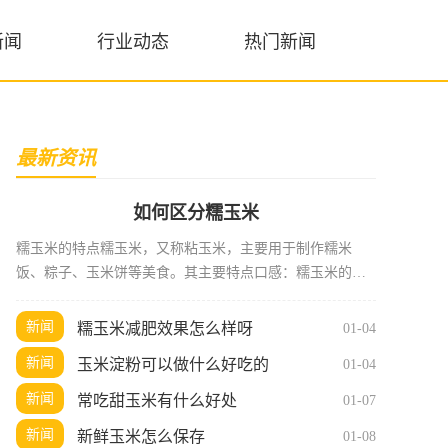
新闻
行业动态
热门新闻
最新资讯
如何区分糯玉米
糯玉米的特点糯玉米，又称粘玉米，主要用于制作糯米
饭、粽子、玉米饼等美食。其主要特点口感：糯玉米的粒
子较为粘稠，咀嚼时有一种独特的嚼劲，口感柔软，带有
淡淡的甜味。颜
新闻
糯玉米减肥效果怎么样呀
01-04
新闻
玉米淀粉可以做什么好吃的
01-04
新闻
常吃甜玉米有什么好处
01-07
新闻
新鲜玉米怎么保存
01-08