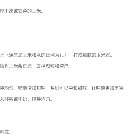
择干瘪或变色的玉米。
水（通常是玉米和水的比例为11），打成细腻的玉米浆。
筛将玉米浆过滤，去掉颗粒和渣滓。
拌均匀。糖能增加甜味，盐则可以中和甜味，让味道更加丰富。
入椰浆或牛奶，搅拌均匀。
。
粘底。