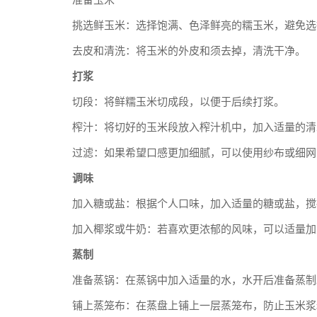
准备玉米
挑选鲜玉米：选择饱满、色泽鲜亮的糯玉米，避免选
去皮和清洗：将玉米的外皮和须去掉，清洗干净。
打浆
切段：将鲜糯玉米切成段，以便于后续打浆。
榨汁：将切好的玉米段放入榨汁机中，加入适量的清
过滤：如果希望口感更加细腻，可以使用纱布或细网
调味
加入糖或盐：根据个人口味，加入适量的糖或盐，搅
加入椰浆或牛奶：若喜欢更浓郁的风味，可以适量加
蒸制
准备蒸锅：在蒸锅中加入适量的水，水开后准备蒸制
铺上蒸笼布：在蒸盘上铺上一层蒸笼布，防止玉米浆