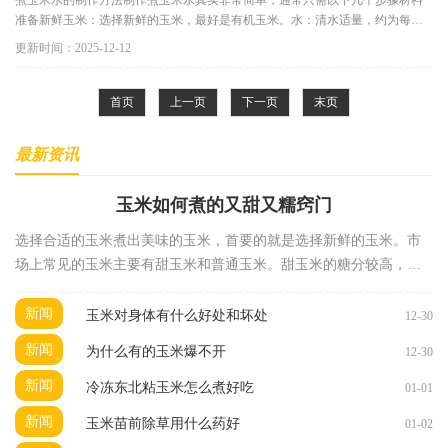
煮玉米水的制作方法制作煮玉米水其实非常简单，通常只需以下几个步骤材料
准备新鲜玉米：选择新鲜的玉米，最好是有机玉米。水：清水适量，约为每根
玉米1升。制作步骤清洗玉米：
更新时间：2025-12-12
首页
上一页
下一页
末页
最新资讯
玉米如何煮的又甜又糯窍门
选择合适的玉米煮出美味的玉米，首要的就是选择新鲜的玉米。市
场上常见的玉米主要有甜玉米和普通玉米。甜玉米的糖分较高，煮
出来的口感更加甜美。选择时可以注意以下几点外观
新闻
玉米对身体有什么好处和坏处
12-30
新闻
为什么有的玉米爆不开
12-30
新闻
冷冻东北粘玉米怎么煮好吃
01-01
新闻
玉米苗前除草用什么药好
01-02