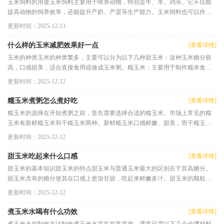
玉米饲料的用途玉米饲料主要用于喂养动物，特别是牛、羊、鸡等。它不仅能
提高动物的饲养效率，还能提升产奶、产蛋等生产能力。玉米饲料也可以作为
一些任务的完成物品，帮助玩
更新时间：2025-12-13
什么样的玉米减肥效果好一点
[查看详情]
玉米的种类玉米的种类繁多，主要可以分为以下几种甜玉米：这种玉米糖分较
高，口感甜美，适合直接食用或做成玉米粥。糯玉米：主要用于制作糯米食
品，如粽子、糕点等，粘性较强
更新时间：2025-12-12
糯玉米煮粥怎么煮好吃
[查看详情]
糯玉米的选择在开始煮粥之前，首先需要选择合适的糯玉米。市场上常见的糯
玉米有新鲜糯玉米和干糯玉米两种。新鲜糯玉米口感鲜嫩、甜美，而干糯玉米
则需要提前浸泡，但味道同样
更新时间：2025-12-12
甜玉米吃起来什么口感
[查看详情]
甜玉米的基本知识甜玉米的特点甜玉米与普通玉米最大的区别在于其高糖分。
甜玉米含有的糖分使其在口感上更加甘甜，吃起来鲜嫩多汁。甜玉米的颗粒饱
满，颜色呈黄色或金色，吃上
更新时间：2025-12-12
煮玉米水喝有什么功效
[查看详情]