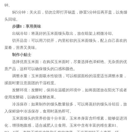
钟。
焖5分钟：关火后，切勿立即打开锅盖，静置5分钟后再开盖，以免馒
头回缩。
步骤8：享用美味
出锅冷却：将蒸好的玉米面馒头取出，放在晾架上稍微冷却。
切开品尝：可以用刀切开，内里松软的玉米面馒头，配上自己喜欢的
菜肴，营养又美味。
制作小贴士
选择优质玉米面：在购买玉米面时，尽量选择色泽鲜艳、无杂质的优
质产品，这样可以确保馒头的口感和颜色。
调整水量：玉米面吸水性较强，可以根据面粉的湿度适当调整水量，
揉面时要注意面团的干湿程度。
发酵环境：发酵时，保持在温暖的环境中，如将面团放在阳光下或者
使用发酵箱，以确保发酵效果。
冷冻保存：如果制作的馒头数量较多，可以将蒸好的馒头冷却后，放
入保鲜袋中冷冻保存，食用时蒸热即可。
玉米面馒头的营养价值十分丰富。玉米本身富含纤维素，能够促进消
化，增强饱腹感，适合减肥人士食用。玉米中含有丰富的维生素B1、