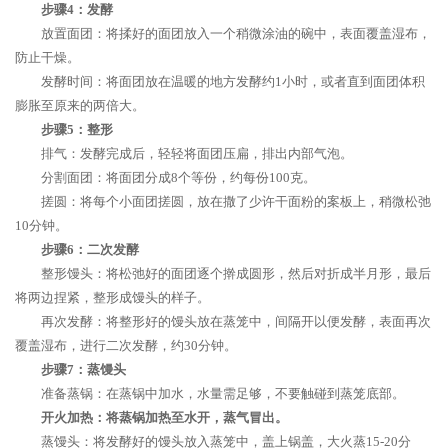
步骤4：发酵
放置面团：将揉好的面团放入一个稍微涂油的碗中，表面覆盖湿布，
防止干燥。
发酵时间：将面团放在温暖的地方发酵约1小时，或者直到面团体积
膨胀至原来的两倍大。
步骤5：整形
排气：发酵完成后，轻轻将面团压扁，排出内部气泡。
分割面团：将面团分成8个等份，约每份100克。
搓圆：将每个小面团搓圆，放在撒了少许干面粉的案板上，稍微松弛
10分钟。
步骤6：二次发酵
整形馒头：将松弛好的面团逐个擀成圆形，然后对折成半月形，最后
将两边捏紧，整形成馒头的样子。
再次发酵：将整形好的馒头放在蒸笼中，间隔开以便发酵，表面再次
覆盖湿布，进行二次发酵，约30分钟。
步骤7：蒸馒头
准备蒸锅：在蒸锅中加水，水量需足够，不要触碰到蒸笼底部。
开火加热：将蒸锅加热至水开，蒸气冒出。
蒸馒头：将发酵好的馒头放入蒸笼中，盖上锅盖，大火蒸15-20分