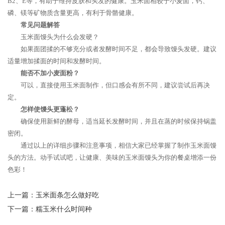
B2、E等，有助于维持皮肤和头发的健康。玉米面相较于小麦面，钙、
磷、镁等矿物质含量更高，有利于骨骼健康。
常见问题解答
玉米面馒头为什么会发硬？
如果面团揉的不够充分或者发酵时间不足，都会导致馒头发硬。建议
适量增加揉面的时间和发酵时间。
能否不加小麦面粉？
可以，直接使用玉米面制作，但口感会有所不同，建议尝试后再决
定。
怎样使馒头更蓬松？
确保使用新鲜的酵母，适当延长发酵时间，并且在蒸的时候保持锅盖
密闭。
通过以上的详细步骤和注意事项，相信大家已经掌握了制作玉米面馒
头的方法。动手试试吧，让健康、美味的玉米面馒头为你的餐桌增添一份
色彩！
上一篇：
玉米面条怎么做好吃
下一篇：
糯玉米什么时间种