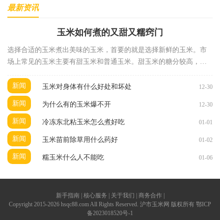
最新资讯
玉米如何煮的又甜又糯窍门
选择合适的玉米煮出美味的玉米，首要的就是选择新鲜的玉米。市
场上常见的玉米主要有甜玉米和普通玉米。甜玉米的糖分较高，煮
出来的口感更加甜美。选择时可以注意以下几点外观
新闻
玉米对身体有什么好处和坏处
12-30
新闻
为什么有的玉米爆不开
12-30
新闻
冷冻东北粘玉米怎么煮好吃
01-01
新闻
玉米苗前除草用什么药好
01-02
新闻
糯玉米什么人不能吃
01-06
新手指南 | 核心服务 | 关于我们 | 商务合作 |
Copyright 2015-2026 hsqc88.com All Rights Reserved. 沪市玉米网 版权所有
鄂ICP
备2023018520号-1