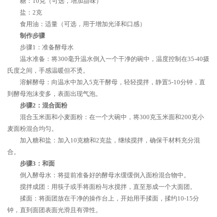
糖：10克（可选，增加甜味）
盐：2克
食用油：适量（可选，用于增加光泽和口感）
制作步骤
步骤1：准备酵母水
温水准备：将300毫升温水倒入一个干净的碗中，温度控制在35-40摄
氏度之间，手感温暖但不烫。
溶解酵母：向温水中加入5克干酵母，轻轻搅拌，静置5-10分钟，直
到酵母泡沫变多，表面出现气泡。
步骤2：混合面粉
混合玉米面和小麦面粉：在一个大碗中，将300克玉米面和200克小
麦面粉混合均匀。
加入糖和盐：加入10克糖和2克盐，继续搅拌，确保干材料充分混
合。
步骤3：和面
倒入酵母水：将提前准备好的酵母水缓缓倒入面粉混合物中。
搅拌成团：用筷子或手将面粉与水搅拌，直至形成一个大面团。
揉面：将面团放在干净的操作台上，开始用手揉面，揉约10-15分
钟，直到面团表面光滑且有弹性。