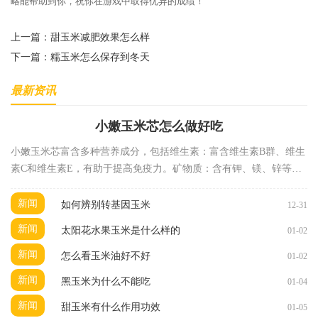
略能帮助到你，祝你在游戏中取得优异的成绩！
上一篇：
甜玉米减肥效果怎么样
下一篇：
糯玉米怎么保存到冬天
最新资讯
小嫩玉米芯怎么做好吃
小嫩玉米芯富含多种营养成分，包括维生素：富含维生素B群、维生
素C和维生素E，有助于提高免疫力。矿物质：含有钾、镁、锌等矿
物质，有助于维持身体健康。纤维素：丰富的膳食纤
新闻
如何辨别转基因玉米
12-31
新闻
太阳花水果玉米是什么样的
01-02
新闻
怎么看玉米油好不好
01-02
新闻
黑玉米为什么不能吃
01-04
新闻
甜玉米有什么作用功效
01-05