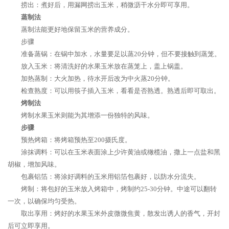
捞出：煮好后，用漏网捞出玉米，稍微沥干水分即可享用。
蒸制法
蒸制法能更好地保留玉米的营养成分。
步骤
准备蒸锅：在锅中加水，水量要足以蒸20分钟，但不要接触到蒸笼。
放入玉米：将清洗好的水果玉米放在蒸笼上，盖上锅盖。
加热蒸制：大火加热，待水开后改为中火蒸20分钟。
检查熟度：可以用筷子插入玉米，看看是否熟透。熟透后即可取出。
烤制法
烤制水果玉米则能为其增添一份独特的风味。
步骤
预热烤箱：将烤箱预热至200摄氏度。
涂抹调料：可以在玉米表面涂上少许黄油或橄榄油，撒上一点盐和黑
胡椒，增加风味。
包裹铝箔：将涂好调料的玉米用铝箔包裹好，以防水分流失。
烤制：将包好的玉米放入烤箱中，烤制约25-30分钟。中途可以翻转
一次，以确保均匀受热。
取出享用：烤好的水果玉米外皮微微焦黄，散发出诱人的香气，开封
后可立即享用。