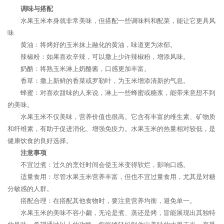
调味与搭配
水果玉米本身就非常美味，但搭配一些调味料和配菜，能让它更具风
味
黄油：将烤好的玉米抹上融化的黄油，味道更为浓郁。
辣椒粉：如果喜欢辛辣，可以撒上少许辣椒粉，增添风味。
奶酪：将熟玉米淋上奶酪酱，口感更加丰富。
香草：撒上新鲜的香菜或罗勒叶，为玉米增添清新的气息。
蜂蜜：对喜欢甜味的人来说，淋上一些蜂蜜或糖浆，能带来意想不到
的美味。
水果玉米不仅美味，营养价值也很高。它含有丰富的维生素、矿物质
和纤维素，有助于促进消化、增强免疫力。水果玉米的热量相对较低，是
健康饮食的良好选择。
注意事项
不宜过煮：过久的烹饪时间会使玉米变得软烂，影响口感。
适量食用：尽管水果玉米营养丰富，但也不宜过量食用，尤其是对糖
分敏感的人群。
搭配合理：在搭配其他食物时，要注意营养均衡，避免单一。
水果玉米的美味不容小觑，无论是煮、蒸还是烤，皆能展现出其独特