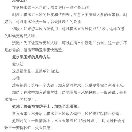
准备工作
在烹饪水果玉米之前，需要进行一些准备工作
剥皮：将水果玉米的外皮和丝剥去，注意不要剥掉太多的玉米粒。剥
好后，可以用水冲洗一遍，以去除表面的杂质。
切段：如果您喜欢方便食用，可以将水果玉米切成2-3段，这样在煮
的时候更容易入味。
浸泡：为了让玉米更加入味，可以在清水中浸泡30分钟。这一步并不
是必需的，但能帮助玉米更快熟透。
煮水果玉米的几种方法
煮水法
这是最常见、最简单的做法。
步骤
准备锅具：选择一个大锅，加入足够的水，水量要能完全淹没玉米。
加盐：在水中加入适量的盐，盐能增加玉米的风味。一般来说，每升
水加一小勺盐即可。
煮沸：将锅放在炉子上，加热至水沸腾。
放入玉米：水开后，将水果玉米放入锅中，轻轻搅拌以防止粘锅。
煮制时间：一般情况下，水果玉米煮10-15分钟即可。时间过长会导
致玉米变得软烂，失去口感。