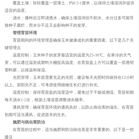
覆盖土壤：轻轻覆盖一层薄土，约0.5-1厘米，以保持土壤湿润并提供
适宜的温度。
浇水：播种后立即浇透水，确保土壤湿润但不积水。水分过多可能导
致种子腐烂，而水分不足又会影响种子的发芽。
管理育苗环境
育苗期间的环境管理是确保玉米健康成长的重要因素。以下是几个关
键管理点
温度控制：玉米种子的发芽最适宜的温度为25-30℃。在寒冷的天气
里，可以通过温室或塑料大棚提高温度。在育苗盘上方可以覆盖一层透明
塑料膜，以保温和保湿。
光照管理：玉米苗需要充足的光照，建议每天光照时间保持在12小时
以上。若阳光不足，可考虑使用植物生长灯进行补光。
湿度控制：保持育苗盘的湿度适中，避免过于干燥或潮湿。育苗初期
每天浇水1-2次，根据土壤湿度调整浇水频率。
通风管理：确保育苗环境的通风良好，以防止病虫害的滋生。在育苗
初期可适当通风，促进苗木的生长。
施肥与病虫害防治
在育苗的过程中，适当施肥和防治病虫害是非常重要的。以下是一些
建议