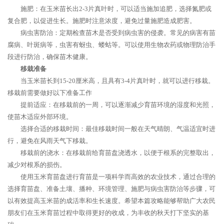
施肥：在玉米苗长出2-3片真叶时，可以适当施加追肥，选择氮肥或
复合肥，以促进生长。施肥时注意浓度，避免过量施肥造成肥害。
病虫害防治：定期检查苗木是否受到病虫害的侵袭。常见的病害有苗
腐病、叶斑病等，虫害有蚜虫、蝼蛄等。可以使用生物农药或物理防治手
段进行防治，确保苗木健康。
移栽准备
当玉米苗长到15-20厘米高，且具有3-4片真叶时，就可以进行移栽。
移栽前需要做好以下准备工作
提前适应：在移栽前的一周，可以逐渐减少育苗环境的湿度和光照，
使苗木适应外部环境。
选择合适的移栽时间：最佳移栽时间一般在天气晴朗、气温适宜时进
行，避免在风雨天气下移栽。
移栽前的浇水：在移栽前给育苗盘浇透水，以便于根系的完整取出，
减少对根系的损伤。
使用玉米育苗盘进行育苗是一项科学而高效的农业技术，通过合理的
选择育苗盘、准备土壤、播种、环境管理、施肥与病虫害防治等步骤，可
以有效提高玉米苗的成活率和生长速度。希望本篇攻略能够帮助广大农民
朋友们在玉米育苗过程中取得更好的收成，为丰收的秋天打下坚实的基