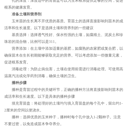
孔的深度：深度适中的育苗盘可以为玉米根系提供足够的空间，促进
根系的健康发育。
准备土壤和营养剂
玉米苗的生长离不开优质的基质。育苗土的选择直接影响到苗木的成
活率和生长速度。以下是选择土壤和营养剂的一些建议
基质选择：选择透气性好、保水性强的土壤，如腐殖土、泥炭土和珍
珠岩的混合物，比例可以是311。
营养添加：在土壤中添加适量的基肥，如腐熟的农家肥或复合肥，以
确保苗木在生长初期能够获取充足的营养。可以考虑添加一些微量元素，
促进根系发育。
消毒处理：为防止病虫害，土壤在使用前需进行消毒处理。可使用高
温蒸汽法或化学药剂消毒，确保土壤的卫生。
播种步骤
播种是育苗过程中的关键环节，正确的播种方法将直接影响到苗木的
成活率和生长速度。以下是具体的播种步骤
填充育苗盘：将处理好的土壤均匀填入育苗盘的每个孔中，留出约1-
2厘米的空间以便浇水。
播种：选择优质的玉米种子，播种时每个孔中放入1-2颗种子。注意
不要过密，以免造成苗木争夺养分。