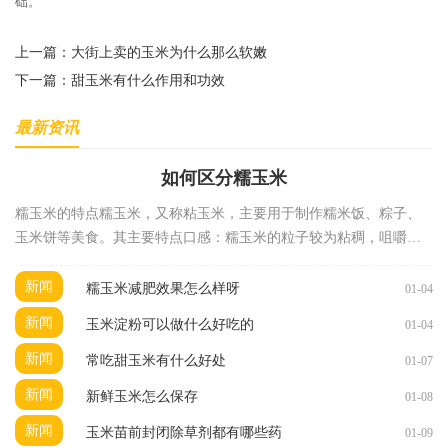
础。
上一篇：
大街上卖的玉米为什么那么软嫩
下一篇：
甜玉米有什么作用和功效
最新资讯
如何区分糯玉米
糯玉米的特点糯玉米，又称粘玉米，主要用于制作糯米饭、粽子、
玉米饼等美食。其主要特点口感：糯玉米的粒子较为粘稠，咀嚼时
有一种独特的嚼劲，口感柔软，带有淡淡的甜味。颜
新闻
糯玉米减肥效果怎么样呀
01-04
新闻
玉米淀粉可以做什么好吃的
01-04
新闻
常吃甜玉米有什么好处
01-07
新闻
新鲜玉米怎么保存
01-08
新闻
玉米苗前封闭除草剂都有哪些药
01-09